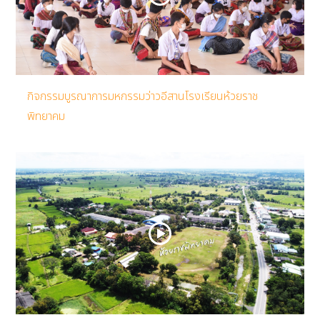
กิจกรรมบูรณาการมหกรรมว่าวอีสานโรงเรียนห้วยราช
พิทยาคม