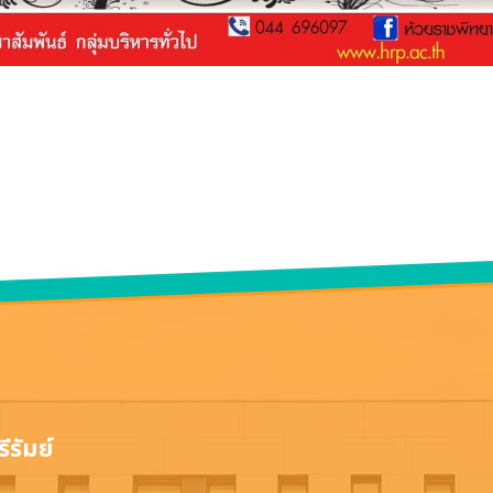
ีรัมย์