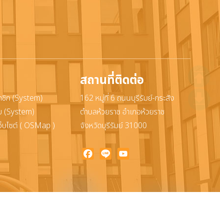
สถานที่ติดต่อ
าชิก (System)
162 หมู่ที่ 6 ถนนบุรีรัมย์-กระสัง
ะบบ (System)
ตำบลห้วยราช อำเภอห้วยราช
ว็บไซต์ ( OSMap )
จังหวัดบุรีรัมย์ 31000
Facebook
Line
YouTube