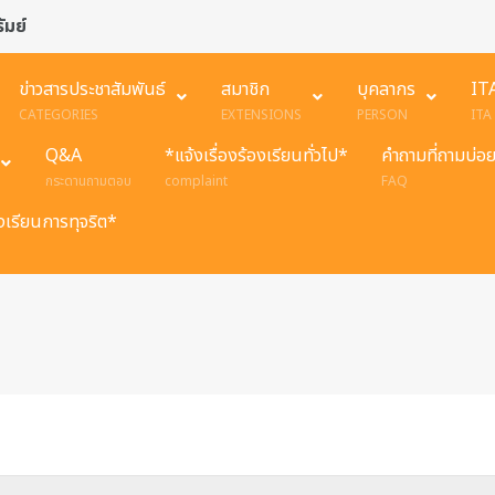
ัมย์
ข่าวสารประชาสัมพันธ์
สมาชิก
บุคลากร
IT
CATEGORIES
EXTENSIONS
PERSON
ITA
Q&A
*แจ้งเรื่องร้องเรียนทั่วไป*
คำถามที่ถามบ่อ
กระดานถามตอบ
complaint
FAQ
องเรียนการทุจริต*