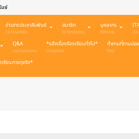
ัมย์
ข่าวสารประชาสัมพันธ์
สมาชิก
บุคลากร
IT
CATEGORIES
EXTENSIONS
PERSON
ITA
Q&A
*แจ้งเรื่องร้องเรียนทั่วไป*
คำถามที่ถามบ่อ
กระดานถามตอบ
complaint
FAQ
องเรียนการทุจริต*