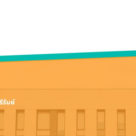
ีรัมย์