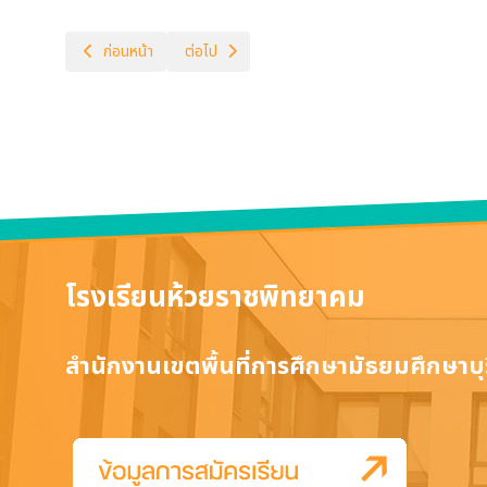
เนื้อหาก่อนหน้า: การงานอาชีพ
เนื้อหาถัดไป: ผู้บริหารสถานศึกษา
ก่อนหน้า
ต่อไป
โรงเรียนห้วยราชพิทยาคม
สำนักงานเขตพื้นที่การศึกษามัธยมศึกษาบุร