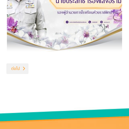
เนื้อหาถัดไป: กิจกรรมกีฬาวันครู
ต่อไป