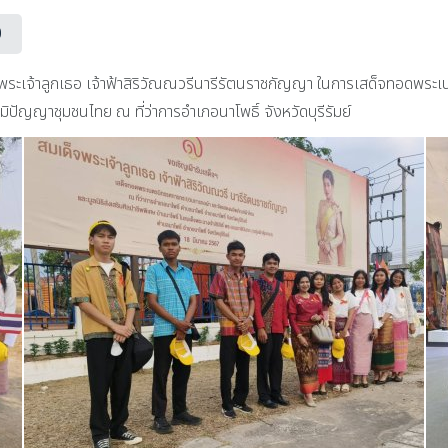
0
ระเจ้าลูกเธอ เจ้าฟ้าสิริวัณณวรีนารีรัตนราชกัญญา ในการเสด็จทอดพระ
ญญาชุมชนไทย ณ ที่ว่าการอำเภอนาโพธิ์ จังหวัดบุรีรัมย์