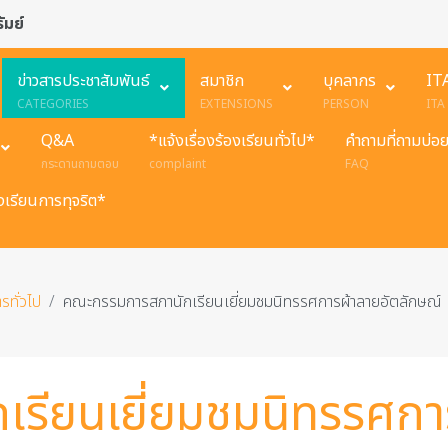
ัมย์
ข่าวสารประชาสัมพันธ์
สมาชิก
บุคลากร
IT
CATEGORIES
EXTENSIONS
PERSON
ITA
Q&A
*แจ้งเรื่องร้องเรียนทั่วไป*
คำถามที่ถามบ่อ
กระดานถามตอบ
complaint
FAQ
องเรียนการทุจริต*
รทั่วไป
คณะกรรมการสภานักเรียนเยี่ยมชมนิทรรศการผ้าลายอัตลักษณ์
รียนเยี่ยมชมนิทรรศกา