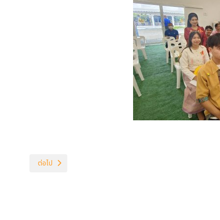
เนื้อหาถัดไป: เจ้าหน้าที่ สภ ห้วยราช มาตรวจเยี่ยมอำนวยความเรียบร้อ
ต่อไป