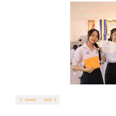
เนื้อหาก่อนหน้า: นิเทศ ติดตาม ประเมินจาก ก.ต.ป.น. 2566
เนื้อหาถัดไป: จัดการประชุมผู้ปกครองนักเรียนกลุ่มเส
ก่อนหน้า
ต่อไป