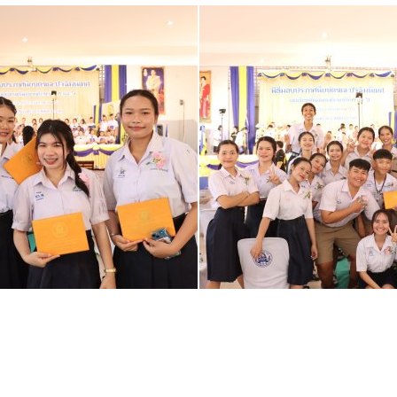
ี่ยงมีผลการเรียนไม่ผ่าน(o,ร,มส)